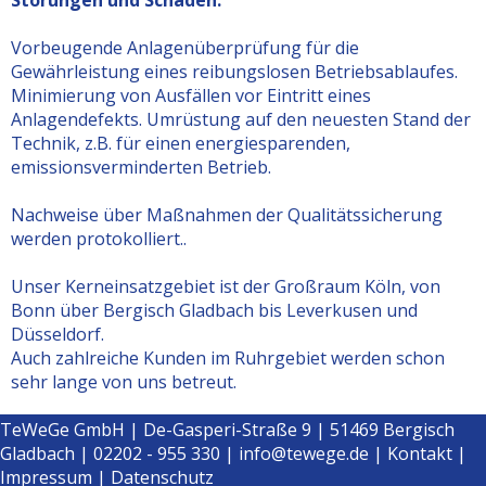
Störungen und Schäden.
Vorbeugende Anlagenüberprüfung für die
Gewährleistung eines reibungslosen Betriebsablaufes.
Minimierung von Ausfällen vor Eintritt eines
Anlagendefekts. Umrüstung auf den neuesten Stand der
Technik, z.B. für einen energiesparenden,
emissionsverminderten Betrieb.
Nachweise über Maßnahmen der Qualitätssicherung
werden protokolliert..
Unser Kerneinsatzgebiet ist der Großraum Köln, von
Bonn über Bergisch Gladbach bis Leverkusen und
Düsseldorf.
Auch zahlreiche Kunden im Ruhrgebiet werden schon
sehr lange von uns betreut.
TeWeGe GmbH | De-Gasperi-Straße 9 | 51469 Bergisch
Gladbach | 02202 - 955 330 |
info@tewege.de
|
Kontakt
|
Impressum
|
Datenschutz